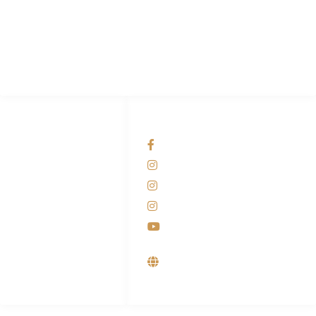
Pabrik Mesin Laundry Industri Rumah Sakit, Hotel dan Pondok
Pesantren.
HUBUNGI KAMI
OUR NETWORKS
Admin Marketing
Facebook KANABA
081-225-800-388
Instagram KANABA
M. Haka
Instagram SIYUBA
(Marketing) 0812-
9090-5709
Instagram DONG SO
Customer Care
Youtube
0812-9090-4709
Supplier, Distributor &
Produsen Mesin Laundry
Industri