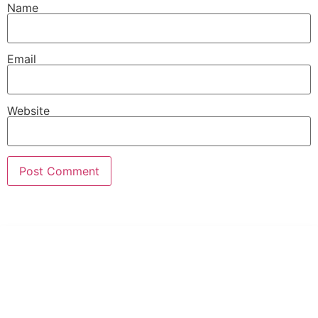
Name
Email
Website
PT Hari Mukti Teknik
Pabrik Mesin Laundry Industri Rumah Sakit, Hotel dan Pondok
Pesantren.