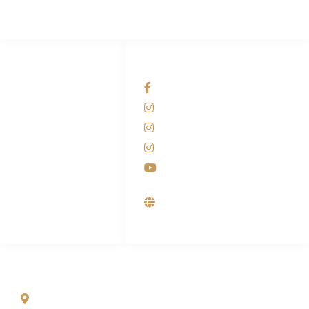
HUBUNGI KAMI
OUR NETWORKS
Admin Marketing
Facebook KANABA
081-225-800-388
Instagram KANABA
M. Haka
Instagram SIYUBA
(Marketing) 0812-
9090-5709
Instagram DONG SO
Customer Care
Youtube
0812-9090-4709
Supplier, Distributor &
Produsen Mesin Laundry
Industri
ALAMAT
Jl. Wonosari KM 8.5 Kuden RT 02, Sitimulyo, Piyungan
Bantul