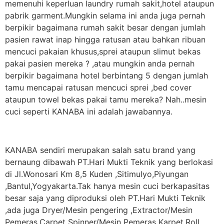
memenuhi keperluan laundry rumah sakit,hotel ataupun
pabrik garment.Mungkin selama ini anda juga pernah
berpikir bagaimana rumah sakit besar dengan jumlah
pasien rawat inap hingga ratusan atau bahkan ribuan
mencuci pakaian khusus,sprei ataupun slimut bekas
pakai pasien mereka ? ,atau mungkin anda pernah
berpikir bagaimana hotel berbintang 5 dengan jumlah
tamu mencapai ratusan mencuci sprei ,bed cover
ataupun towel bekas pakai tamu mereka? Nah..mesin
cuci seperti KANABA ini adalah jawabannya.
KANABA sendiri merupakan salah satu brand yang
bernaung dibawah PT.Hari Mukti Teknik yang berlokasi
di Jl.Wonosari Km 8,5 Kuden ,Sitimulyo,Piyungan
,Bantul,Yogyakarta.Tak hanya mesin cuci berkapasitas
besar saja yang diproduksi oleh PT.Hari Mukti Teknik
,ada juga Dryer/Mesin pengering ,Extractor/Mesin
Pemeras,Carpet Spinner/Mesin Pemeras Karpet,Roll