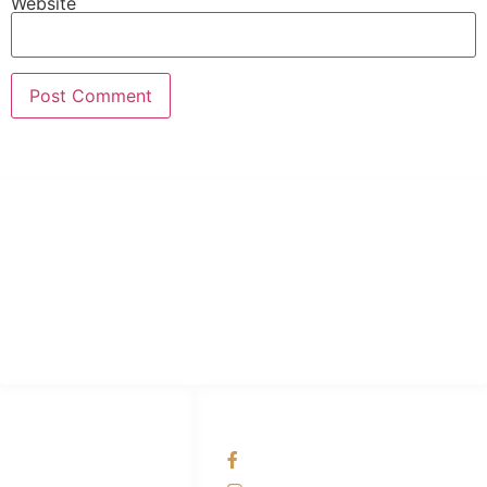
Website
PT Hari Mukti Teknik
Pabrik Mesin Laundry Industri Rumah Sakit, Hotel dan Pondok
Pesantren.
HUBUNGI KAMI
OUR NETWORKS
Admin Marketing
Facebook KANABA
081-225-800-388