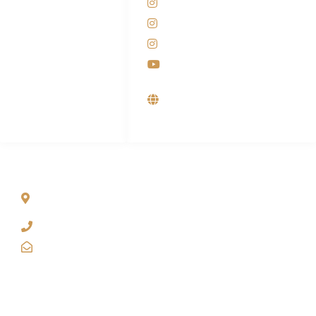
Instagram KANABA
M. Haka
Instagram SIYUBA
(Marketing) 0812-
9090-5709
Instagram DONG SO
Customer Care
Youtube
0812-9090-4709
Supplier, Distributor &
Produsen Mesin Laundry
Industri
ALAMAT
Jl. Wonosari KM 8.5 Kuden RT 02, Sitimulyo, Piyungan
Bantul
(0274) 4536 274
kanaba.marketing@gmail.com