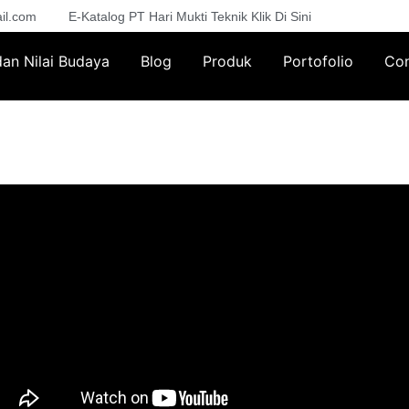
il.com
E-Katalog PT Hari Mukti Teknik Klik Di Sini
 dan Nilai Budaya
Blog
Produk
Portofolio
Con