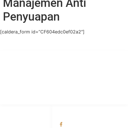
Manajemen Anti
Penyuapan
[caldera_form id=”CF604edc0ef02a2″]
PT Hari Mukti Teknik
Pabrik Mesin Laundry Industri Rumah Sakit, Hotel dan Pondok
Pesantren.
HUBUNGI KAMI
OUR NETWORKS
Admin Marketing
Facebook KANABA
081-225-800-388