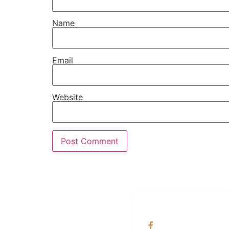
Name
Email
Website
ALAMAT
OUR NETWORKS
Jl. Wonosari KM 8.5
Facebook KANAB