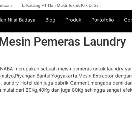
il.com
E-Katalog PT Hari Mukti Teknik Klik Di Sini
 dan Nilai Budaya
Blog
Produk
Portofolio
Con
 Mesin Pemeras Laundry
ANABA merupakan sebuah meisn pemeras untuk laundry yang
timulyo,Piyungan,Bantul,Yogyakarta.Mesin Extractor deng
 ,laundry Hotel dan juga pabrik Garment,mengapa demikia
 mulai dari 20Kg,40Kg dan juga 80Kg sehingga sangat efekti