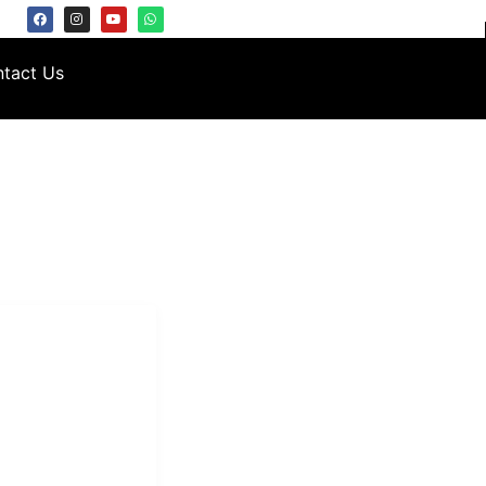
tact Us
i Mukti
aundry Industri
Hotel dan Pondok