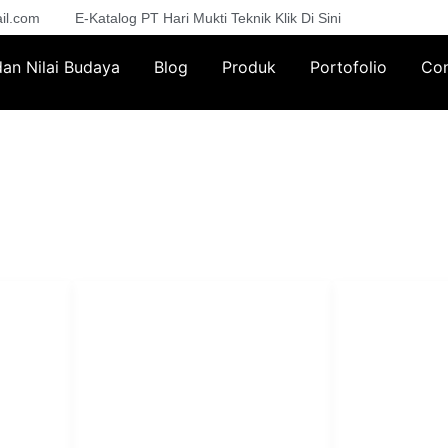
il.com
E-Katalog PT Hari Mukti Teknik Klik Di Sini
 dan Nilai Budaya
Blog
Produk
Portofolio
Con
PT Har
HUBUNGI KAMI
Admin Marketing 081-225-800-
Teknik
A
388
A
M. Haka (Marketing) 0812-
Pabrik Mesin L
9090-5709
Rumah Sakit, 
SO
Pesantren.
Customer Care 0812-9090-