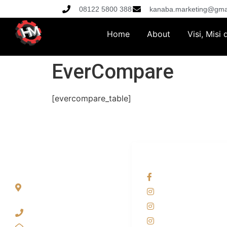
08122 5800 388
kanaba.marketing@gma
Home
About
Visi, Misi
EverCompare
[evercompare_table]
ALAMAT
OUR NETWORKS
Jl. Wonosari KM 8.5
Facebook KANAB
Kuden RT 02, Sitimulyo,
Instagram KANAB
Piyungan Bantul
Instagram SIYUBA
(0274) 4536 274
Instagram DONG 