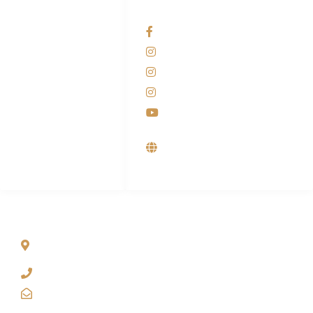
HUBUNGI KAMI
OUR NETWORKS
Admin Marketing
Facebook KANABA
081-225-800-388
Instagram KANABA
M. Haka
Instagram SIYUBA
(Marketing) 0812-
9090-5709
Instagram DONG SO
Customer Care
Youtube
0812-9090-4709
Supplier, Distributor &
Produsen Mesin Laundry
Industri
ALAMAT
Jl. Wonosari KM 8.5 Kuden RT 02, Sitimulyo, Piyungan
Bantul
(0274) 4536 274
kanaba.marketing@gmail.com