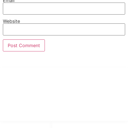
Email
Website
PT Hari Mukti Teknik
Pabrik Mesin Laundry Industri Rumah Sakit, Hotel dan Pondok
Pesantren.