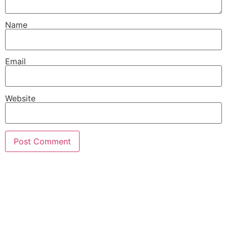
Name
Email
Website
PT Hari Mukti Teknik
Pabrik Mesin Laundry Industri Rumah Sakit, Hotel dan Pondok