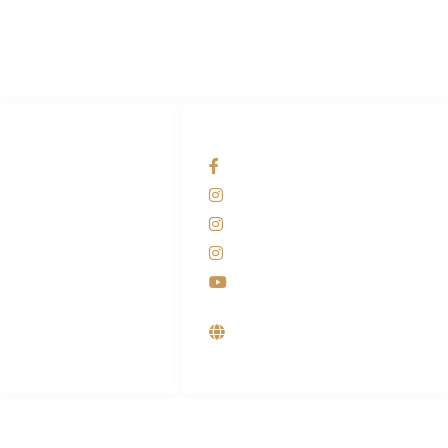
Pesantren.
HUBUNGI KAMI
OUR NETWORKS
Admin Marketing
Facebook KANABA
081-225-800-388
Instagram KANABA
M. Haka
Instagram SIYUBA
(Marketing) 0812-
9090-5709
Instagram DONG SO
Customer Care
Youtube
0812-9090-4709
Supplier, Distributor &
Produsen Mesin Laundry
Industri
ALAMAT