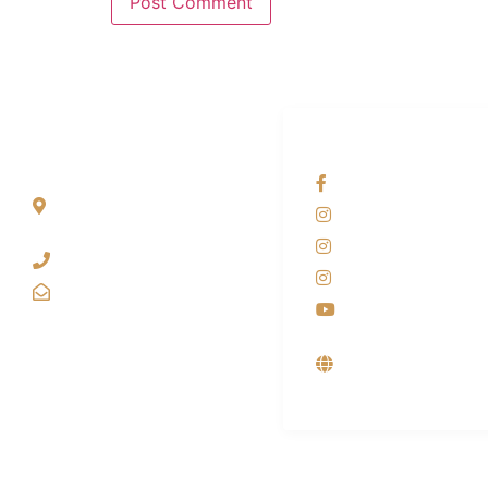
ALAMAT
OUR NETWORKS
Jl. Wonosari KM 8.5
Facebook KANAB
Kuden RT 02, Sitimulyo,
Instagram KANAB
Piyungan Bantul
Instagram SIYUBA
(0274) 4536 274
Instagram DONG 
kanaba.marketing@gmail.com
Youtube
Supplier, Distribut
Produsen Mesin L
Industri