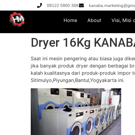
08122 5800 388
kanaba.marketing@gma
Home
About
Visi, Misi
Dryer 16Kg KANAB
Saat ini mesin pengering atau biasa juga di
jika banyak produk dryer dengan berbagai br
kalah kualitasnya dari produk-produk impor 
Sitimulyo,Piyungan,Bantul,Yogyakarta ini.