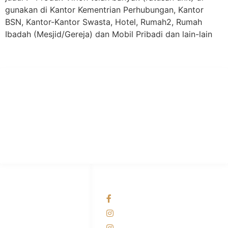
gunakan di Kantor Kementrian Perhubungan, Kantor
BSN, Kantor-Kantor Swasta, Hotel, Rumah2, Rumah
Ibadah (Mesjid/Gereja) dan Mobil Pribadi dan lain-lain
PT Hari Mukti Teknik
Pabrik Mesin Laundry Industri Rumah Sakit, Hotel dan Pondok
Pesantren.
HUBUNGI KAMI
OUR NETWORKS
Admin Marketing
Facebook KANABA
081-225-800-388
Instagram KANABA
M. Haka
Instagram SIYUBA