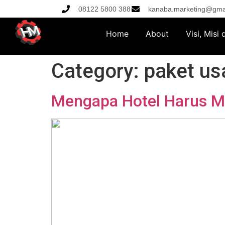
08122 5800 388
kanaba.marketing@gma
Home
About
Visi, Misi
Category:
paket us
Mengapa Hotel Harus Me