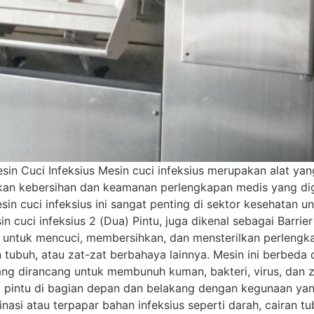
in Cuci Infeksius Mesin cuci infeksius merupakan alat ya
 kebersihan dan keamanan perlengkapan medis yang digun
esin cuci infeksius ini sangat penting di sektor kesehatan 
in cuci infeksius 2 (Dua) Pintu, juga dikenal sebagai Barrie
untuk mencuci, membersihkan, dan mensterilkan perlengka
n tubuh, atau zat-zat berbahaya lainnya. Mesin ini berbeda
ang dirancang untuk membunuh kuman, bakteri, virus, dan 
 2 pintu di bagian depan dan belakang dengan kegunaan ya
asi atau terpapar bahan infeksius seperti darah, cairan tu