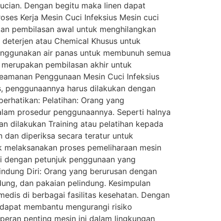
cucian. Dengan begitu maka linen dapat
roses Kerja Mesin Cuci Infeksius Mesin cuci
atkan pembilasan awal untuk menghilangkan
 deterjen atau Chemical Khusus untuk
menggunakan air panas untuk membunuh semua
 merupakan pembilasan akhir untuk
Keamanan Penggunaan Mesin Cuci Infeksius
s, penggunaannya harus dilakukan dengan
perhatikan: Pelatihan: Orang yang
alam prosedur penggunaannya. Seperti halnya
an dilakukan Training atau pelatihan kepada
n dan diperiksa secara teratur untuk
uk melaksanakan proses pemeliharaan mesin
ai dengan petunjuk penggunaan yang
indung Diri: Orang yang berurusan dengan
dung, dan pakaian pelindung. Kesimpulan
dis di berbagai fasilitas kesehatan. Dengan
 dapat membantu mengurangi risiko
peran penting mesin ini dalam lingkungan