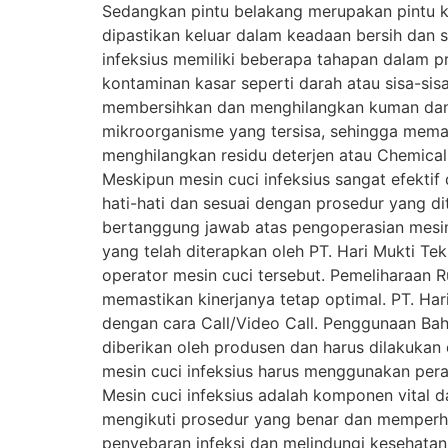
Sedangkan pintu belakang merupakan pintu kel
dipastikan keluar dalam keadaan bersih dan st
infeksius memiliki beberapa tahapan dalam pr
kontaminan kasar seperti darah atau sisa-si
membersihkan dan menghilangkan kuman dan 
mikroorganisme yang tersisa, sehingga mema
menghilangkan residu deterjen atau Chemic
Meskipun mesin cuci infeksius sangat efekt
hati-hati dan sesuai dengan prosedur yang di
bertanggung jawab atas pengoperasian mesin
yang telah diterapkan oleh PT. Hari Mukti Te
operator mesin cuci tersebut. Pemeliharaan Ru
memastikan kinerjanya tetap optimal. PT. Ha
dengan cara Call/Video Call. Penggunaan Ba
diberikan oleh produsen dan harus dilakuka
mesin cuci infeksius harus menggunakan peral
Mesin cuci infeksius adalah komponen vital 
mengikuti prosedur yang benar dan memperha
penyebaran infeksi dan melindungi kesehatan 