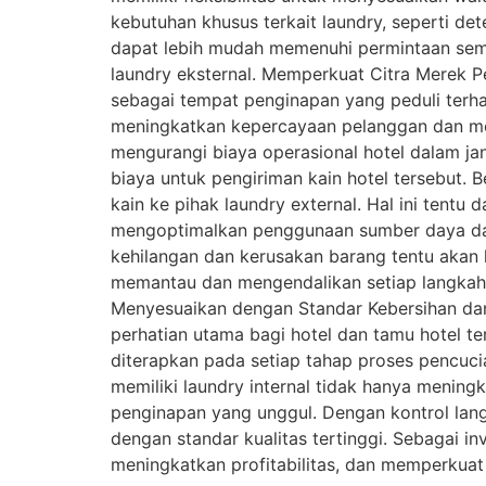
kebutuhan khusus terkait laundry, seperti det
dapat lebih mudah memenuhi permintaan sem
laundry eksternal. Memperkuat Citra Merek P
sebagai tempat penginapan yang peduli ter
meningkatkan kepercayaan pelanggan dan memi
mengurangi biaya operasional hotel dalam ja
biaya untuk pengiriman kain hotel tersebut. B
kain ke pihak laundry external. Hal ini tentu
mengoptimalkan penggunaan sumber daya dan 
kehilangan dan kerusakan barang tentu akan leb
memantau dan mengendalikan setiap langkah d
Menyesuaikan dengan Standar Kebersihan da
perhatian utama bagi hotel dan tamu hotel te
diterapkan pada setiap tahap proses pencuc
memiliki laundry internal tidak hanya menin
penginapan yang unggul. Dengan kontrol langs
dengan standar kualitas tertinggi. Sebagai in
meningkatkan profitabilitas, dan memperkuat 