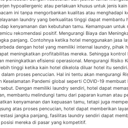
erjen hypoallergenic atau perlakuan khusus untuk jenis kain 
acam ini tanpa mengorbankan kualitas atau menghadapi k
elayanan laundry yang berkualitas tinggi dapat membantu
hadap kenyamanan dan kebutuhan tamu. Kemampuan untuk m
cu rekomendasi positif. Mengurangi Biaya dan Meningkatka
ngka panjang. Contohnya ketika hotel menggunakan jasa l
erbeda dengan hotel yang memiliki internal laundry, pihak 
 dapat meningkatkan profitabilitas mereka. Sehingga kontrol
meningkatkan efisiensi operasional. Mengurangi Risiko Ke
ih tinggi ketika kain hotel dikelola diluar hotel itu sendir
alam proses pencucian. Hal ini tentu akan mengurangi Ris
n Keselamatan Pandemi global seperti COVID-19 membuat 
rsebut. Dengan memiliki laundry sendiri, hotel dapat mema
ian, membantu melindungi tamu dari paparan kuman atau pe
gkatkan kenyamanan dan kepuasan tamu, tetapi juga memperk
ung atas proses pencucian, hotel dapat memberikan layanan
vestasi jangka panjang, fasilitas laundry sendiri dapat me
posisi mereka di pasar yang kompetitif.