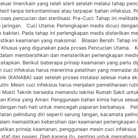
uar linen/kain yang telah steril setelah melalui tahap pen
eril tanpa terkontaminasi atau terpapar bahan infeksius. P
oses pencucian dan sterilisasi: Pra-Cuci: Tahap ini melib
sa jaringan. Cuci Utama: Perlengkapan medis dicuci dengan
bakteri. Pada tahap ini perlengkapan medis disterilkan 
stikan keamanan yang maksimal. Bilasan Bersih: Tahap ini
al Khusus yang digunakan pada proses Pencucian Utama. 
if dalam membersihkan dan mensterilkan perlengkapan medi
tetapkan. Berikut beberapa prinsip keamanan yang perlu di
 cuci infeksius harus menerima pelatihan yang memadai d
knik (KANABA) saat setelah proses instalasi selesai maka ak
tin: Mesin cuci infeksius harus menjalani pemeliharaan ruti
ri Mukti Teknik bersedia memandu teknisi Rumah Sakit unt
han Kimia yang Aman: Penggunaan bahan kimia harus sesu
n dengan hati-hati untuk mencegah paparan berbahaya. Pel
atan pelindung diri seperti sarung tangan, kacamata pelin
dalam memastikan kebersihan dan keamanan perlengkapan me
tikan prinsip keamanan, penggunaan mesin cuci infeksius
staf dan pasien. Oleh karena itu, penting untuk memahami 