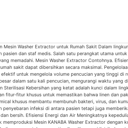
n Mesin Washer Extractor untuk Rumah Sakit Dalam lingku
n pasien dan staf medis. Salah satu perangkat utama unt
ang memadahi. Mesin Washer Extractor Contohnya. Efisiensi 
 rumah sakit dapat dibersihkan secara maksimal. Pengelola
 efektif untuk mengelola volume pencucian yang tinggi di 
 besar dalam satu kali pencucian, mengurangi waktu yang 
Sterilisasi Kebersihan yang ketat adalah kunci dalam li
n fitur-fitur khusus untuk memastikan bahwa linen dan pak
mical khusus membantu membunuh bakteri, virus, dan kuma
h penyebaran infeksi di antara pasien tetapi juga member
an bersih. Efisiensi Energi dan Air Meningkatnya kepedul
k memproduksi Mesin KANABA Washer Extractor dengan kons