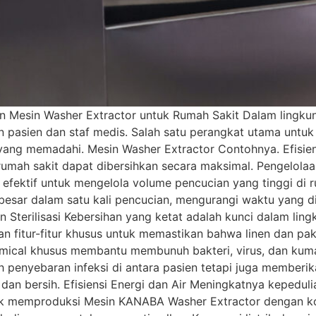
n Mesin Washer Extractor untuk Rumah Sakit Dalam lingku
n pasien dan staf medis. Salah satu perangkat utama unt
ang memadahi. Mesin Washer Extractor Contohnya. Efisiensi 
 rumah sakit dapat dibersihkan secara maksimal. Pengelola
 efektif untuk mengelola volume pencucian yang tinggi di 
 besar dalam satu kali pencucian, mengurangi waktu yang 
Sterilisasi Kebersihan yang ketat adalah kunci dalam li
n fitur-fitur khusus untuk memastikan bahwa linen dan pak
mical khusus membantu membunuh bakteri, virus, dan kuma
h penyebaran infeksi di antara pasien tetapi juga member
an bersih. Efisiensi Energi dan Air Meningkatnya kepedul
k memproduksi Mesin KANABA Washer Extractor dengan kons