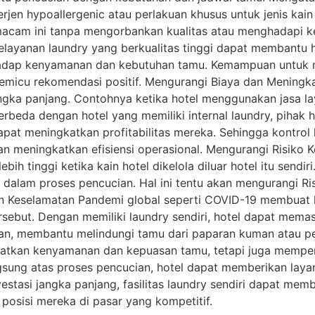
erjen hypoallergenic atau perlakuan khusus untuk jenis kain 
acam ini tanpa mengorbankan kualitas atau menghadapi k
elayanan laundry yang berkualitas tinggi dapat membantu
hadap kenyamanan dan kebutuhan tamu. Kemampuan untuk m
cu rekomendasi positif. Mengurangi Biaya dan Meningkatka
ngka panjang. Contohnya ketika hotel menggunakan jasa l
erbeda dengan hotel yang memiliki internal laundry, pihak 
 dapat meningkatkan profitabilitas mereka. Sehingga kontrol
meningkatkan efisiensi operasional. Mengurangi Risiko Ke
ih tinggi ketika kain hotel dikelola diluar hotel itu sendir
alam proses pencucian. Hal ini tentu akan mengurangi Ris
n Keselamatan Pandemi global seperti COVID-19 membuat 
rsebut. Dengan memiliki laundry sendiri, hotel dapat mema
ian, membantu melindungi tamu dari paparan kuman atau pe
gkatkan kenyamanan dan kepuasan tamu, tetapi juga memperk
ung atas proses pencucian, hotel dapat memberikan layanan
vestasi jangka panjang, fasilitas laundry sendiri dapat me
posisi mereka di pasar yang kompetitif.