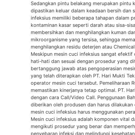
Sedangkan pintu belakang merupakan pintu kel
dipastikan keluar dalam keadaan bersih dan st
infeksius memiliki beberapa tahapan dalam pr
kontaminan kasar seperti darah atau sisa-si
membersihkan dan menghilangkan kuman dan 
mikroorganisme yang tersisa, sehingga mema
menghilangkan residu deterjen atau Chemic
Meskipun mesin cuci infeksius sangat efekt
hati-hati dan sesuai dengan prosedur yang di
bertanggung jawab atas pengoperasian mesin
yang telah diterapkan oleh PT. Hari Mukti Te
operator mesin cuci tersebut. Pemeliharaan Ru
memastikan kinerjanya tetap optimal. PT. Ha
dengan cara Call/Video Call. Penggunaan Ba
diberikan oleh produsen dan harus dilakuka
mesin cuci infeksius harus menggunakan peral
Mesin cuci infeksius adalah komponen vital 
mengikuti prosedur yang benar dan memperha
penyebaran infeksi dan melindungi kesehatan 