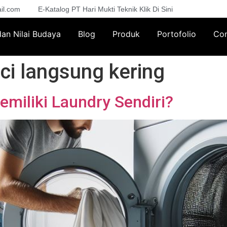
il.com
E-Katalog PT Hari Mukti Teknik Klik Di Sini
 dan Nilai Budaya
Blog
Produk
Portofolio
Con
ci langsung kering
miliki Laundry Sendiri?