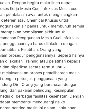
cucian. Dengan begitu maka linen dapat
roses Kerja Mesin Cuci Infeksius Mesin cuci
atkan pembilasan awal untuk menghilangkan
 deterjen atau Chemical Khusus untuk
menggunakan air panas untuk membunuh semua
 merupakan pembilasan akhir untuk
Keamanan Penggunaan Mesin Cuci Infeksius
s, penggunaannya harus dilakukan dengan
perhatikan: Pelatihan: Orang yang
alam prosedur penggunaannya. Seperti halnya
an dilakukan Training atau pelatihan kepada
n dan diperiksa secara teratur untuk
uk melaksanakan proses pemeliharaan mesin
ai dengan petunjuk penggunaan yang
indung Diri: Orang yang berurusan dengan
dung, dan pakaian pelindung. Kesimpulan
dis di berbagai fasilitas kesehatan. Dengan
 dapat membantu mengurangi risiko
peran penting mesin ini dalam lingkungan