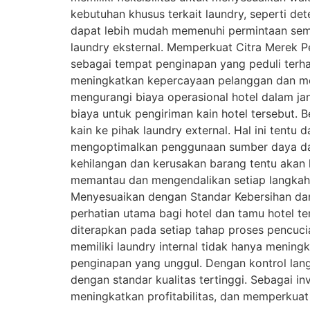
kebutuhan khusus terkait laundry, seperti det
dapat lebih mudah memenuhi permintaan sem
laundry eksternal. Memperkuat Citra Merek P
sebagai tempat penginapan yang peduli ter
meningkatkan kepercayaan pelanggan dan memi
mengurangi biaya operasional hotel dalam ja
biaya untuk pengiriman kain hotel tersebut. B
kain ke pihak laundry external. Hal ini tentu
mengoptimalkan penggunaan sumber daya dan 
kehilangan dan kerusakan barang tentu akan leb
memantau dan mengendalikan setiap langkah d
Menyesuaikan dengan Standar Kebersihan da
perhatian utama bagi hotel dan tamu hotel te
diterapkan pada setiap tahap proses pencuc
memiliki laundry internal tidak hanya menin
penginapan yang unggul. Dengan kontrol langs
dengan standar kualitas tertinggi. Sebagai in
meningkatkan profitabilitas, dan memperkuat 