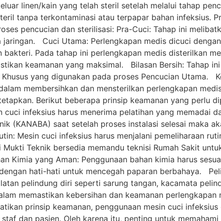
uar linen/kain yang telah steril setelah melalui tahap pen
eril tanpa terkontaminasi atau terpapar bahan infeksius. P
oses pencucian dan sterilisasi: Pra-Cuci: Tahap ini melib
sa jaringan. Cuci Utama: Perlengkapan medis dicuci dengan
bakteri. Pada tahap ini perlengkapan medis disterilkan 
stikan keamanan yang maksimal. Bilasan Bersih: Tahap ini
al Khusus yang digunakan pada proses Pencucian Utama. 
if dalam membersihkan dan mensterilkan perlengkapan medi
tetapkan. Berikut beberapa prinsip keamanan yang perlu di
 cuci infeksius harus menerima pelatihan yang memadai d
knik (KANABA) saat setelah proses instalasi selesai maka ak
tin: Mesin cuci infeksius harus menjalani pemeliharaan ruti
ri Mukti Teknik bersedia memandu teknisi Rumah Sakit unt
han Kimia yang Aman: Penggunaan bahan kimia harus sesu
n dengan hati-hati untuk mencegah paparan berbahaya. Pel
atan pelindung diri seperti sarung tangan, kacamata pelin
dalam memastikan kebersihan dan keamanan perlengkapan me
tikan prinsip keamanan, penggunaan mesin cuci infeksius
staf dan pasien. Oleh karena itu, penting untuk memahami 