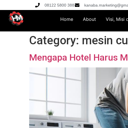
08122 5800 388
kanaba.marketing@gma
Home
About
Visi, Misi
Category:
mesin cu
Mengapa Hotel Harus Me