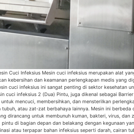
in Cuci Infeksius Mesin cuci infeksius merupakan alat ya
 kebersihan dan keamanan perlengkapan medis yang digun
esin cuci infeksius ini sangat penting di sektor kesehatan 
in cuci infeksius 2 (Dua) Pintu, juga dikenal sebagai Barrie
untuk mencuci, membersihkan, dan mensterilkan perlengka
n tubuh, atau zat-zat berbahaya lainnya. Mesin ini berbeda
ang dirancang untuk membunuh kuman, bakteri, virus, dan 
 2 pintu di bagian depan dan belakang dengan kegunaan ya
asi atau terpapar bahan infeksius seperti darah, cairan tu