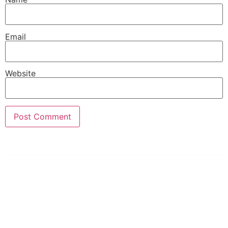
Email
Website
PT Hari Mukti Teknik
Pabrik Mesin Laundry Industri Rumah Sakit, Hotel dan Pondok
Pesantren.