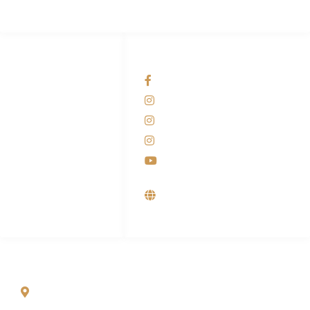
HUBUNGI KAMI
OUR NETWORKS
Admin Marketing
Facebook KANABA
081-225-800-388
Instagram KANABA
M. Haka
Instagram SIYUBA
(Marketing) 0812-
9090-5709
Instagram DONG SO
Customer Care
Youtube
0812-9090-4709
Supplier, Distributor &
Produsen Mesin Laundry
Industri
ALAMAT
Jl. Wonosari KM 8.5 Kuden RT 02, Sitimulyo, Piyungan
Bantul