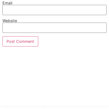
Email
Website
PT Hari Mukti Teknik
Pabrik Mesin Laundry Industri Rumah Sakit, Hotel dan Pondok
Pesantren.