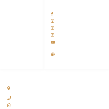
HUBUNGI KAMI
OUR NETWORKS
Admin Marketing
Facebook KANABA
081-225-800-388
Instagram KANABA
M. Haka
Instagram SIYUBA
(Marketing) 0812-
9090-5709
Instagram DONG SO
Customer Care
Youtube
0812-9090-4709
Supplier, Distributor &
Produsen Mesin Laundry
Industri
ALAMAT
Jl. Wonosari KM 8.5 Kuden RT 02, Sitimulyo, Piyungan
Bantul
(0274) 4536 274
kanaba.marketing@gmail.com