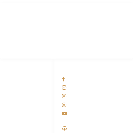
PT Hari Mukti Teknik
Pabrik Mesin Laundry Industri Rumah Sakit, Hotel dan Pondok
Pesantren.
HUBUNGI KAMI
OUR NETWORKS
Admin Marketing
Facebook KANABA
081-225-800-388
Instagram KANABA
M. Haka
Instagram SIYUBA
(Marketing) 0812-
9090-5709
Instagram DONG SO
Customer Care
Youtube
0812-9090-4709
Supplier, Distributor &
Produsen Mesin Laundry