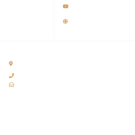
Customer Care
Youtube
0812-9090-4709
Supplier, Distributor &
Produsen Mesin Laundry
Industri
ALAMAT
Jl. Wonosari KM 8.5 Kuden RT 02, Sitimulyo, Piyungan
Bantul
(0274) 4536 274
kanaba.marketing@gmail.com