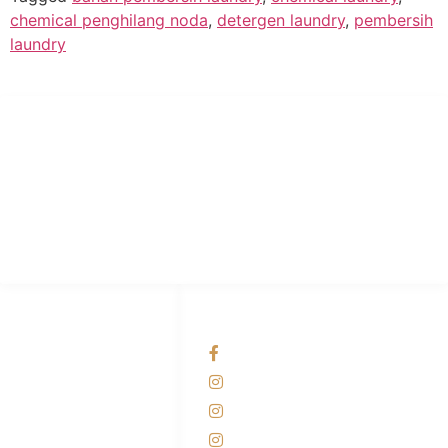
chemical penghilang noda
,
detergen laundry
,
pembersih
laundry
PT Hari Mukti Teknik
Pabrik Mesin Laundry Industri Rumah Sakit, Hotel dan Pondok
Pesantren.
HUBUNGI KAMI
OUR NETWORKS
Admin Marketing
Facebook KANABA
081-225-800-388
Instagram KANABA
M. Haka
Instagram SIYUBA
(Marketing) 0812-
9090-5709
Instagram DONG SO