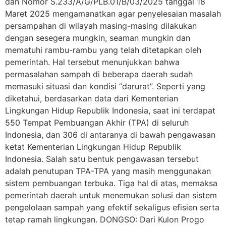
dan Nomor S.233/A/G/PLB.01/B/03/2025 tanggal 18
Maret 2025 mengamanatkan agar penyelesaian masalah
persampahan di wilayah masing-masing dilakukan
dengan sesegera mungkin, seaman mungkin dan
mematuhi rambu-rambu yang telah ditetapkan oleh
pemerintah. Hal tersebut menunjukkan bahwa
permasalahan sampah di beberapa daerah sudah
memasuki situasi dan kondisi “darurat”. Seperti yang
diketahui, berdasarkan data dari Kementerian
Lingkungan Hidup Republik Indonesia, saat ini terdapat
550 Tempat Pembuangan Akhir (TPA) di seluruh
Indonesia, dan 306 di antaranya di bawah pengawasan
ketat Kementerian Lingkungan Hidup Republik
Indonesia. Salah satu bentuk pengawasan tersebut
adalah penutupan TPA-TPA yang masih menggunakan
sistem pembuangan terbuka. Tiga hal di atas, memaksa
pemerintah daerah untuk menemukan solusi dan sistem
pengelolaan sampah yang efektif sekaligus efisien serta
tetap ramah lingkungan. DONGSO: Dari Kulon Progo