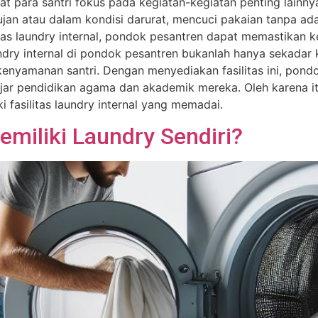
t para santri fokus pada kegiatan-kegiatan penting lainny
jan atau dalam kondisi darurat, mencuci pakaian tanpa adan
tas laundry internal, pondok pesantren dapat memastikan ke
laundry internal di pondok pesantren bukanlah hanya sekad
 kenyamanan santri. Dengan menyediakan fasilitas ini, pon
ejar pendidikan agama dan akademik mereka. Oleh karena it
fasilitas laundry internal yang memadai.
miliki Laundry Sendiri?