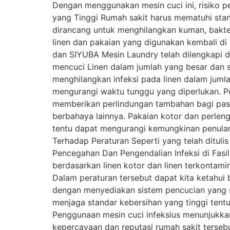
Dengan menggunakan mesin cuci ini, risiko pen
yang Tinggi Rumah sakit harus mematuhi stand
dirancang untuk menghilangkan kuman, bakter
linen dan pakaian yang digunakan kembali di 
dan SIYUBA Mesin Laundry telah dilengkapi de
mencuci Linen dalam jumlah yang besar dan s
menghilangkan infeksi pada linen dalam juml
mengurangi waktu tunggu yang diperlukan. Pe
memberikan perlindungan tambahan bagi pasien
berbahaya lainnya. Pakaian kotor dan perlen
tentu dapat mengurangi kemungkinan penular
Terhadap Peraturan Seperti yang telah ditul
Pencegahan Dan Pengendalian Infeksi di Fasil
berdasarkan linen kotor dan linen terkontami
Dalam peraturan tersebut dapat kita ketahui
dengan menyediakan sistem pencucian yang se
menjaga standar kebersihan yang tinggi tentu
Penggunaan mesin cuci infeksius menunjukka
kepercayaan dan reputasi rumah sakit tersebu