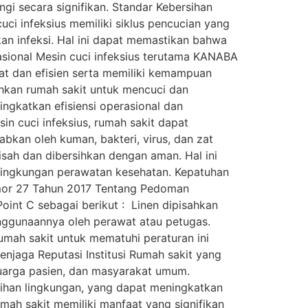
ngi secara signifikan. Standar Kebersihan
ci infeksius memiliki siklus pencucian yang
an infeksi. Hal ini dapat memastikan bahwa
rasional Mesin cuci infeksius terutama KANABA
pat dan efisien serta memiliki kemampuan
ahkan rumah sakit untuk mencuci dan
ngkatkan efisiensi operasional dan
n cuci infeksius, rumah sakit dapat
bkan oleh kuman, bakteri, virus, dan zat
isah dan dibersihkan dengan aman. Hal ini
 lingkungan perawatan kesehatan. Kepatuhan
Nomor 27 Tahun 2017 Tentang Pedoman
oint C sebagai berikut : Linen dipisahkan
penggunaannya oleh perawat atau petugas.
mah sakit untuk mematuhi peraturan ini
njaga Reputasi Institusi Rumah sakit yang
eluarga pasien, dan masyarakat umum.
ihan lingkungan, yang dapat meningkatkan
mah sakit memiliki manfaat yang signifikan