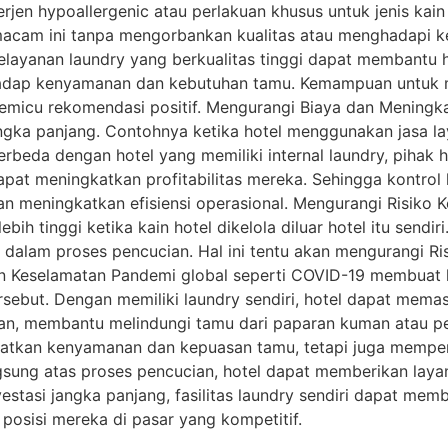
erjen hypoallergenic atau perlakuan khusus untuk jenis kain 
acam ini tanpa mengorbankan kualitas atau menghadapi k
elayanan laundry yang berkualitas tinggi dapat membantu
hadap kenyamanan dan kebutuhan tamu. Kemampuan untuk m
cu rekomendasi positif. Mengurangi Biaya dan Meningkatka
ngka panjang. Contohnya ketika hotel menggunakan jasa l
erbeda dengan hotel yang memiliki internal laundry, pihak 
 dapat meningkatkan profitabilitas mereka. Sehingga kontrol
meningkatkan efisiensi operasional. Mengurangi Risiko Ke
ih tinggi ketika kain hotel dikelola diluar hotel itu sendir
alam proses pencucian. Hal ini tentu akan mengurangi Ris
n Keselamatan Pandemi global seperti COVID-19 membuat 
rsebut. Dengan memiliki laundry sendiri, hotel dapat mema
ian, membantu melindungi tamu dari paparan kuman atau pe
gkatkan kenyamanan dan kepuasan tamu, tetapi juga memperk
ung atas proses pencucian, hotel dapat memberikan layanan
vestasi jangka panjang, fasilitas laundry sendiri dapat me
posisi mereka di pasar yang kompetitif.