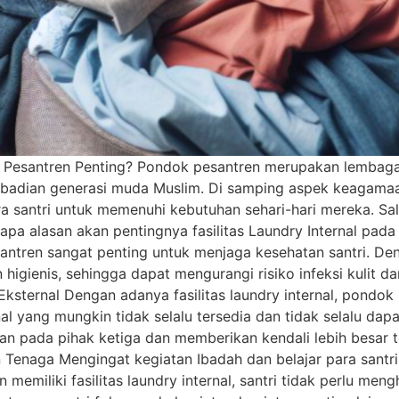
ok Pesantren Penting? Pondok pesantren merupakan lemba
ibadian generasi muda Muslim. Di samping aspek keagamaa
 santri untuk memenuhi kebutuhan sehari-hari mereka. Sala
berapa alasan akan pentingnya fasilitas Laundry Internal p
pesantren sangat penting untuk menjaga kesehatan santri. D
n higienis, sehingga dapat mengurangi risiko infeksi kulit 
ksternal Dengan adanya fasilitas laundry internal, pondok
l yang mungkin tidak selalu tersedia dan tidak selalu dapa
gan pada pihak ketiga dan memberikan kendali lebih besar 
 Tenaga Mengingat kegiatan Ibadah dan belajar para santri 
memiliki fasilitas laundry internal, santri tidak perlu me