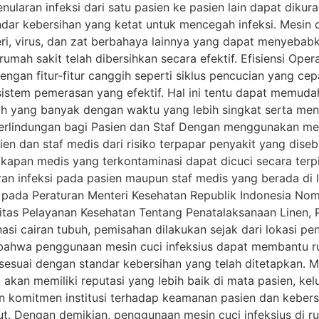
ularan infeksi dari satu pasien ke pasien lain dapat dikura
ar kebersihan yang ketat untuk mencegah infeksi. Mesin cu
i, virus, dan zat berbahaya lainnya yang dapat menyebabk
rumah sakit telah dibersihkan secara efektif. Efisiensi Ope
ngan fitur-fitur canggih seperti siklus pencucian yang ce
istem pemerasan yang efektif. Hal ini tentu dapat memud
ah yang banyak dengan waktu yang lebih singkat serta meni
rlindungan bagi Pasien dan Staf Dengan menggunakan mesi
 dan staf medis dari risiko terpapar penyakit yang diseba
gkapan medis yang terkontaminasi dapat dicuci secara terp
an infeksi pada pasien maupun staf medis yang berada di
is pada Peraturan Menteri Kesehatan Republik Indonesia 
itas Pelayanan Kesehatan Tentang Penatalaksanaan Linen, P
nasi cairan tubuh, pemisahan dilakukan sejak dari lokasi 
 bahwa penggunaan mesin cuci infeksius dapat membantu ru
suai dengan standar kebersihan yang telah ditetapkan. Me
 akan memiliki reputasi yang lebih baik di mata pasien, k
n komitmen institusi terhadap keamanan pasien dan kebers
t. Dengan demikian, penggunaan mesin cuci infeksius di ru