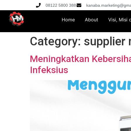
08122 5800 388
kanaba.marketing@gma
Home
About
Visi, Misi
Category:
supplier 
Meningkatkan Kebersih
Infeksius